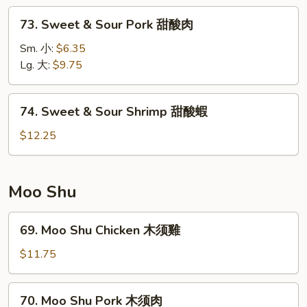
甜
73.
73. Sweet & Sour Pork 甜酸肉
酸
Sweet
雞
&
Sm. 小:
$6.35
Sour
Lg. 大:
$9.75
Pork
甜
74.
74. Sweet & Sour Shrimp 甜酸蝦
酸
Sweet
肉
&
$12.25
Sour
Shrimp
甜
Moo Shu
酸
蝦
69.
69. Moo Shu Chicken 木须雞
Moo
Shu
$11.75
Chicken
木
70.
70. Moo Shu Pork 木须肉
须
Moo