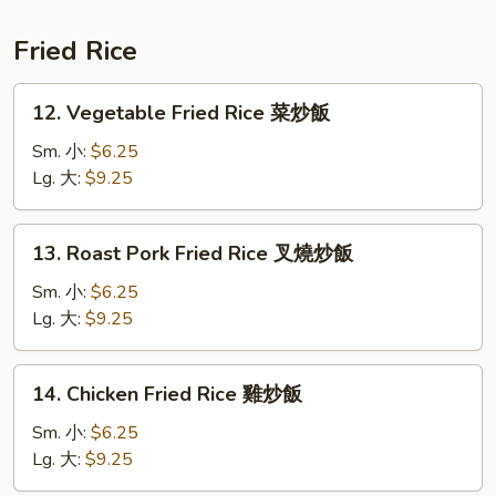
酸
辣
Fried Rice
湯
12.
12. Vegetable Fried Rice 菜炒飯
Vegetable
Fried
Sm. 小:
$6.25
Rice
Lg. 大:
$9.25
菜
炒
13.
13. Roast Pork Fried Rice 叉燒炒飯
飯
Roast
Pork
Sm. 小:
$6.25
Fried
Lg. 大:
$9.25
Rice
叉
14.
14. Chicken Fried Rice 雞炒飯
燒
Chicken
炒
Fried
Sm. 小:
$6.25
飯
Rice
Lg. 大:
$9.25
雞