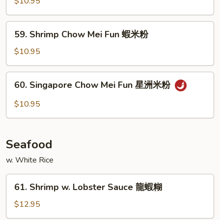
$10.95
粉
Mei
Fun
59.
59. Shrimp Chow Mei Fun 蝦米粉
牛
Shrimp
米
Chow
$10.95
粉
Mei
Fun
60.
60. Singapore Chow Mei Fun 星洲米粉
蝦
Singapore
米
Chow
$10.95
粉
Mei
Fun
星
Seafood
洲
米
w. White Rice
粉
61.
61. Shrimp w. Lobster Sauce 龍蝦糊
Shrimp
w.
$12.95
Lobster