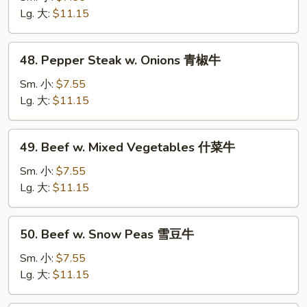
Broccoli
Lg. 大:
$11.15
芥
蘭
48.
48. Pepper Steak w. Onions 青椒牛
牛
Pepper
Steak
Sm. 小:
$7.55
w.
Lg. 大:
$11.15
Onions
青
49.
49. Beef w. Mixed Vegetables 什菜牛
椒
Beef
牛
w.
Sm. 小:
$7.55
Mixed
Lg. 大:
$11.15
Vegetables
什
50.
50. Beef w. Snow Peas 雪豆牛
菜
Beef
牛
w.
Sm. 小:
$7.55
Snow
Lg. 大:
$11.15
Peas
雪