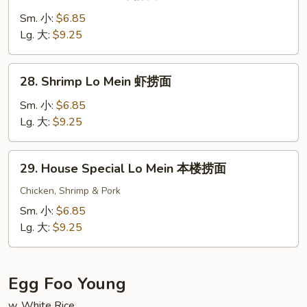
Beef
Lo
Sm. 小:
$6.85
Mein
Lg. 大:
$9.25
牛
捞
28.
28. Shrimp Lo Mein 虾捞面
面
Shrimp
Lo
Sm. 小:
$6.85
Mein
Lg. 大:
$9.25
虾
捞
29.
29. House Special Lo Mein 本楼捞面
面
House
Special
Chicken, Shrimp & Pork
Lo
Sm. 小:
$6.85
Mein
Lg. 大:
$9.25
本
楼
捞
Egg Foo Young
面
w. White Rice