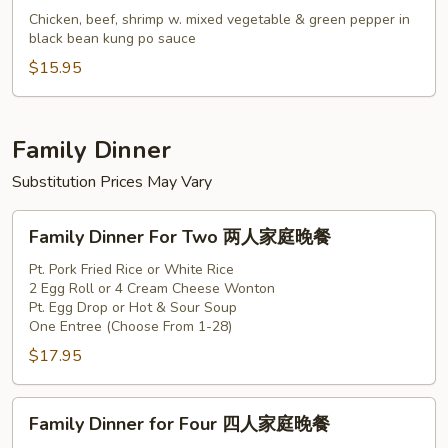
配
Triple
Chicken, beef, shrimp w. mixed vegetable & green pepper in
Delight
black bean kung po sauce
Hunan
$15.95
Style
湖
南
Family Dinner
三
Substitution Prices May Vary
樣
Family
Family Dinner For Two 两人家庭晚餐
Dinner
For
Pt. Pork Fried Rice or White Rice
2 Egg Roll or 4 Cream Cheese Wonton
Two
Pt. Egg Drop or Hot & Sour Soup
两
One Entree (Choose From 1-28)
人
$17.95
家
庭
Family
晚
Family Dinner for Four 四人家庭晚餐
Dinner
餐