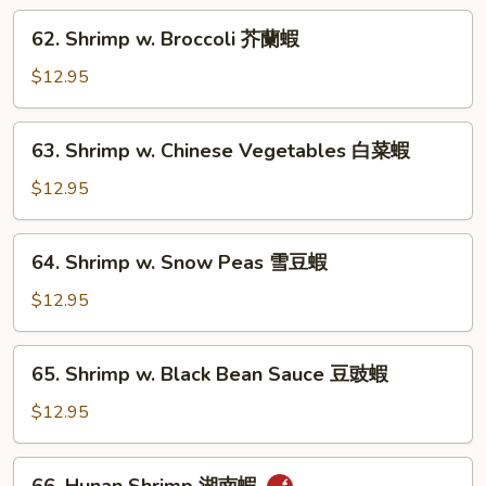
Sauce
62.
62. Shrimp w. Broccoli 芥蘭蝦
龍
Shrimp
蝦
w.
$12.95
糊
Broccoli
芥
63.
63. Shrimp w. Chinese Vegetables 白菜蝦
蘭
Shrimp
蝦
w.
$12.95
Chinese
Vegetables
64.
64. Shrimp w. Snow Peas 雪豆蝦
白
Shrimp
菜
w.
$12.95
蝦
Snow
Peas
65.
65. Shrimp w. Black Bean Sauce 豆豉蝦
雪
Shrimp
豆
w.
$12.95
蝦
Black
Bean
66.
66. Hunan Shrimp 湖南蝦