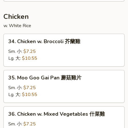
Young
本
Chicken
楼
w. White Rice
蓉
蛋
34.
34. Chicken w. Broccoli 芥蘭雞
Chicken
w.
Sm. 小:
$7.25
Broccoli
Lg. 大:
$10.55
芥
蘭
35.
35. Moo Goo Gai Pan 蘑菇雞片
雞
Moo
Goo
Sm. 小:
$7.25
Gai
Lg. 大:
$10.55
Pan
蘑
36.
36. Chicken w. Mixed Vegetables 什菜雞
菇
Chicken
雞
w.
Sm. 小:
$7.25