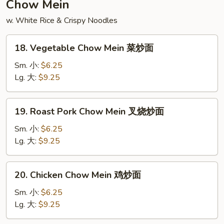
Chow Mein
飯
w. White Rice & Crispy Noodles
18.
18. Vegetable Chow Mein 菜炒面
Vegetable
Chow
Sm. 小:
$6.25
Mein
Lg. 大:
$9.25
菜
炒
19.
19. Roast Pork Chow Mein 叉烧炒面
面
Roast
Pork
Sm. 小:
$6.25
Chow
Lg. 大:
$9.25
Mein
叉
20.
20. Chicken Chow Mein 鸡炒面
烧
Chicken
炒
Chow
Sm. 小:
$6.25
面
Mein
Lg. 大:
$9.25
鸡