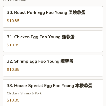
30.
30. Roast Pork Egg Foo Young 叉燒蓉蛋
Roast
Pork
$10.85
Egg
Foo
31.
31. Chicken Egg Foo Young 雞蓉蛋
Young
Chicken
叉
Egg
$10.85
燒
Foo
蓉
Young
32.
蛋
32. Shrimp Egg Foo Young 蝦蓉蛋
雞
Shrimp
蓉
Egg
$10.85
蛋
Foo
Young
33.
33. House Special Egg Foo Young 本楼蓉蛋
蝦
House
蓉
Special
Chicken, Shrimp & Pork
蛋
Egg
$10.85
Foo