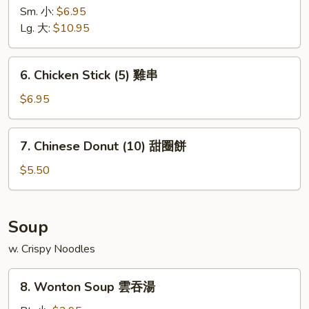
Spare
Sm. 小:
$6.95
Ribs
Lg. 大:
$10.95
無
骨
6.
6. Chicken Stick (5) 雞串
排
Chicken
Stick
$6.95
(5)
雞
7.
7. Chinese Donut (10) 甜圈餅
串
Chinese
Donut
$5.50
(10)
甜
圈
Soup
餅
w. Crispy Noodles
8.
8. Wonton Soup 雲吞湯
Wonton