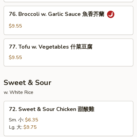
什
76.
76. Broccoli w. Garlic Sauce 魚香芥蘭
锦
Broccoli
w.
$9.55
Garlic
Sauce
77.
魚
77. Tofu w. Vegetables 什菜豆腐
Tofu
香
w.
$9.55
芥
Vegetables
蘭
什
菜
Sweet & Sour
豆
w. White Rice
腐
72.
72. Sweet & Sour Chicken 甜酸雞
Sweet
&
Sm. 小:
$6.35
Sour
Lg. 大:
$9.75
Chicken