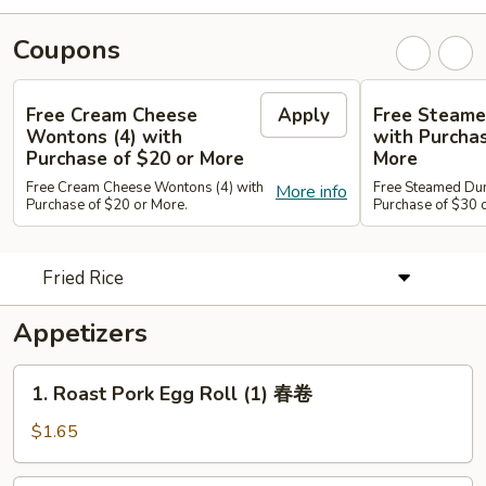
Coupons
Free Cream Cheese
Apply
Free Steame
Wontons (4) with
with Purchas
Purchase of $20 or More
More
Free Cream Cheese Wontons (4) with
Free Steamed Du
More info
Purchase of $20 or More.
Purchase of $30 
Fried Rice
Appetizers
1.
1. Roast Pork Egg Roll (1) 春卷
Roast
Pork
$1.65
Egg
Roll