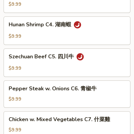
C3.
$9.99
湖
南
Hunan
雞
Hunan Shrimp C4. 湖南蝦
Shrimp
C4.
$9.99
湖
南
Szechuan
蝦
Szechuan Beef C5. 四川牛
Beef
C5.
$9.99
四
川
Pepper
牛
Pepper Steak w. Onions C6. 青椒牛
Steak
w.
$9.99
Onions
C6.
Chicken
Chicken w. Mixed Vegetables C7. 什菜雞
青
w.
椒
Mixed
$9.99