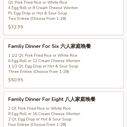
for
Qt. Pork Fried Rice or White Rice
4 Egg Roll or 8 Cream Cheese Wonton
Four
Pt. Egg Drop or Hot & Sour Soup
四
Two Entree (Choose From 1-28)
人
$32.95
家
庭
Family
晚
Family Dinner For Six 六人家庭晚餐
Dinner
餐
For
1 1/2 Qt. Pork Fried Rice or White Rice
6 Egg Roll or 12 Cream Cheese Wonton
Six
1 1/2 Qt. Egg Drop or Hot & Sour Soup
六
Three Entree (Choose From 1-28)
人
$50.95
家
庭
Family
晚
Family Dinner For Eight 八人家庭晚餐
Dinner
餐
For
2 Qt. Pork Fried Rice or White Rice
8 Egg Roll or 16 Cream Cheese Wonton
Eight
2 Qt. Egg Drop or Hot & Sour Soup
八
Four Entree (Choose From 1-28)