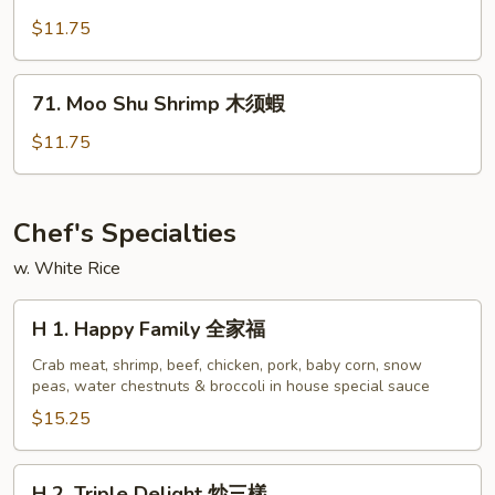
雞
Shu
$11.75
Pork
木
71.
71. Moo Shu Shrimp 木须蝦
须
Moo
肉
Shu
$11.75
Shrimp
木
须
Chef's Specialties
蝦
w. White Rice
H
H 1. Happy Family 全家福
1.
Happy
Crab meat, shrimp, beef, chicken, pork, baby corn, snow
peas, water chestnuts & broccoli in house special sauce
Family
全
$15.25
家
福
H
H 2. Triple Delight 炒三樣