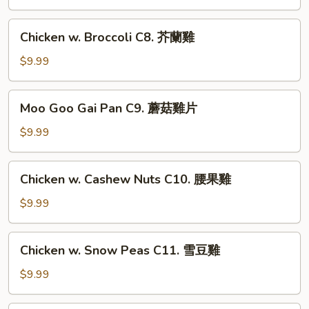
牛
Vegetables
C7.
Chicken
Chicken w. Broccoli C8. 芥蘭雞
什
w.
菜
Broccoli
$9.99
雞
C8.
芥
Moo
Moo Goo Gai Pan C9. 蘑菇雞片
蘭
Goo
雞
Gai
$9.99
Pan
C9.
Chicken
Chicken w. Cashew Nuts C10. 腰果雞
蘑
w.
菇
Cashew
$9.99
雞
Nuts
片
C10.
Chicken
Chicken w. Snow Peas C11. 雪豆雞
腰
w.
果
Snow
$9.99
雞
Peas
C11.