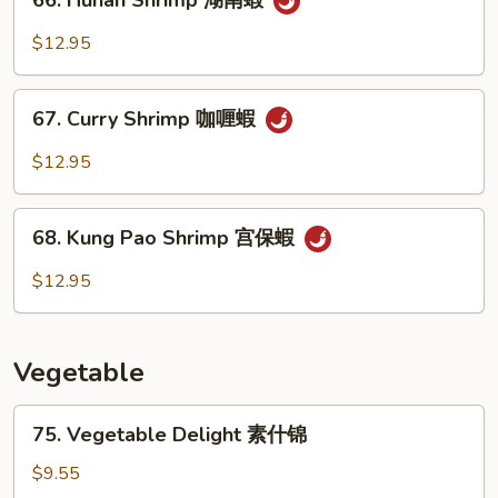
Sauce
Hunan
豆
Shrimp
$12.95
豉
湖
蝦
南
67.
蝦
67. Curry Shrimp 咖喱蝦
Curry
Shrimp
$12.95
咖
喱
68.
蝦
68. Kung Pao Shrimp 宫保蝦
Kung
Pao
$12.95
Shrimp
宫
保
Vegetable
蝦
75.
75. Vegetable Delight 素什锦
Vegetable
Delight
$9.55
素