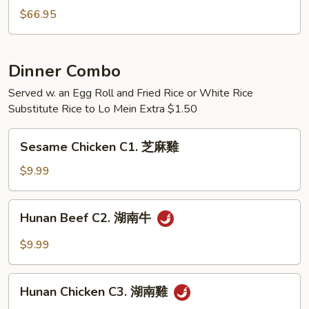
人
$66.95
家
庭
晚
Dinner Combo
餐
Served w. an Egg Roll and Fried Rice or White Rice
Substitute Rice to Lo Mein Extra $1.50
Sesame
Sesame Chicken C1. 芝麻雞
Chicken
C1.
$9.99
芝
麻
Hunan
Hunan Beef C2. 湖南牛
雞
Beef
C2.
$9.99
湖
南
Hunan
牛
Hunan Chicken C3. 湖南雞
Chicken