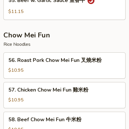
55. Beef w. Garlic Sauce 鱼香牛
Beef
w.
$11.15
Garlic
Sauce
鱼
Chow Mei Fun
香
牛
Rice Noodles
56.
56. Roast Pork Chow Mei Fun 叉燒米粉
Roast
Pork
$10.95
Chow
Mei
57.
57. Chicken Chow Mei Fun 雞米粉
Fun
Chicken
叉
Chow
$10.95
燒
Mei
米
Fun
58.
粉
58. Beef Chow Mei Fun 牛米粉
雞
Beef
米
Chow