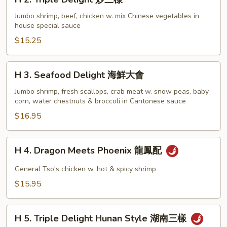
2.
Triple
Jumbo shrimp, beef, chicken w. mix Chinese vegetables in
house special sauce
Delight
炒
$15.25
三
樣
H
H 3. Seafood Delight 海鮮大會
3.
Seafood
Jumbo shrimp, fresh scallops, crab meat w. snow peas, baby
corn, water chestnuts & broccoli in Cantonese sauce
Delight
海
$16.95
鮮
大
H
H 4. Dragon Meets Phoenix 龍鳳配
會
4.
Dragon
General Tso's chicken w. hot & spicy shrimp
Meets
$15.95
Phoenix
龍
H
鳳
H 5. Triple Delight Hunan Style 湖南三樣
5.