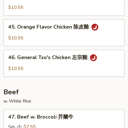
雞
Chicken
$10.55
芝
麻
45.
45. Orange Flavor Chicken 陈皮雞
雞
Orange
Flavor
$10.55
Chicken
陈
46.
皮
46. General Tso's Chicken 左宗雞
General
雞
Tso's
$10.55
Chicken
左
宗
Beef
雞
w. White Rice
47.
47. Beef w. Broccoli 芥蘭牛
Beef
w.
Sm. 小:
$7.55