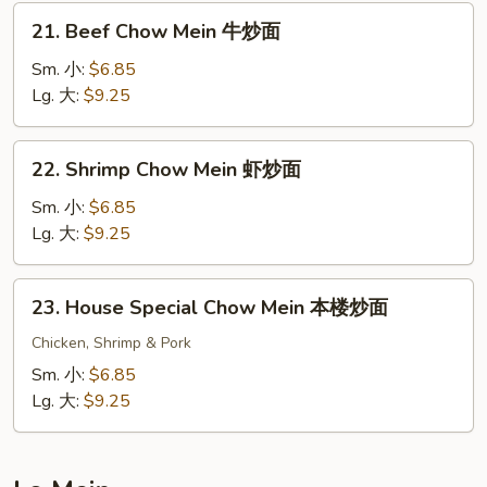
炒
21.
21. Beef Chow Mein 牛炒面
面
Beef
Chow
Sm. 小:
$6.85
Mein
Lg. 大:
$9.25
牛
炒
22.
22. Shrimp Chow Mein 虾炒面
面
Shrimp
Chow
Sm. 小:
$6.85
Mein
Lg. 大:
$9.25
虾
炒
23.
23. House Special Chow Mein 本楼炒面
面
House
Special
Chicken, Shrimp & Pork
Chow
Sm. 小:
$6.85
Mein
Lg. 大:
$9.25
本
楼
炒