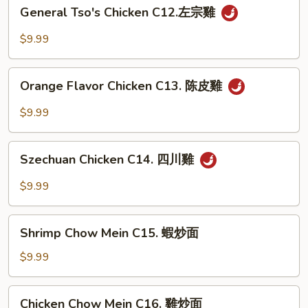
General
General Tso's Chicken C12.左宗雞
雪
Tso's
豆
Chicken
$9.99
雞
C12.
左
Orange
宗
Orange Flavor Chicken C13. 陈皮雞
Flavor
雞
Chicken
$9.99
C13.
陈
Szechuan
皮
Szechuan Chicken C14. 四川雞
Chicken
雞
C14.
$9.99
四
川
Shrimp
雞
Shrimp Chow Mein C15. 蝦炒面
Chow
Mein
$9.99
C15.
蝦
Chicken
Chicken Chow Mein C16. 雞炒面
炒