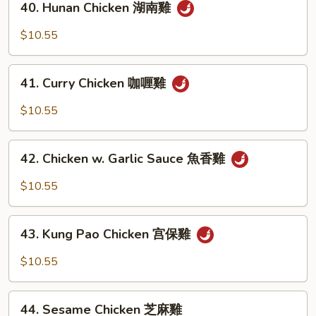
40. Hunan Chicken 湖南雞
豆
Hunan
豉
Chicken
$10.55
雞
湖
南
41.
雞
41. Curry Chicken 咖喱雞
Curry
Chicken
$10.55
咖
喱
42.
雞
42. Chicken w. Garlic Sauce 魚香雞
Chicken
w.
$10.55
Garlic
Sauce
43.
魚
43. Kung Pao Chicken 宫保雞
Kung
香
Pao
$10.55
雞
Chicken
宫
44.
保
44. Sesame Chicken 芝麻雞
Sesame