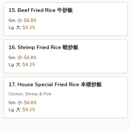
炒
15.
15. Beef Fried Rice 牛炒飯
飯
Beef
Fried
Sm. 小:
$6.85
Rice
Lg. 大:
$9.25
牛
炒
16.
16. Shrimp Fried Rice 蝦炒飯
飯
Shrimp
Fried
Sm. 小:
$6.85
Rice
Lg. 大:
$9.25
蝦
炒
17.
17. House Special Fried Rice 本楼炒飯
飯
House
Special
Chicken, Shrimp & Pork
Fried
Sm. 小:
$6.85
Rice
Lg. 大:
$9.25
本
楼
炒