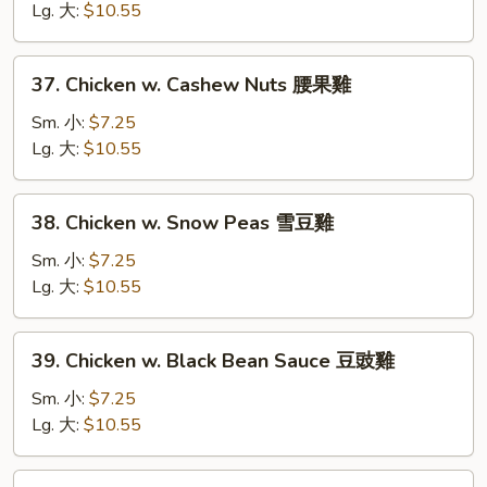
片
Mixed
Lg. 大:
$10.55
Vegetables
什
37.
37. Chicken w. Cashew Nuts 腰果雞
菜
Chicken
雞
w.
Sm. 小:
$7.25
Cashew
Lg. 大:
$10.55
Nuts
腰
38.
38. Chicken w. Snow Peas 雪豆雞
果
Chicken
雞
w.
Sm. 小:
$7.25
Snow
Lg. 大:
$10.55
Peas
雪
39.
39. Chicken w. Black Bean Sauce 豆豉雞
豆
Chicken
雞
w.
Sm. 小:
$7.25
Black
Lg. 大:
$10.55
Bean
Sauce
40.