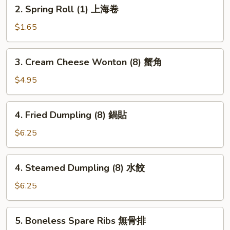
2.
2. Spring Roll (1) 上海卷
(1)
Spring
春
Roll
$1.65
卷
(1)
上
3.
3. Cream Cheese Wonton (8) 蟹角
海
Cream
卷
Cheese
$4.95
Wonton
(8)
4.
4. Fried Dumpling (8) 鍋貼
蟹
Fried
角
Dumpling
$6.25
(8)
鍋
4.
4. Steamed Dumpling (8) 水餃
貼
Steamed
Dumpling
$6.25
(8)
水
5.
5. Boneless Spare Ribs 無骨排
餃
Boneless