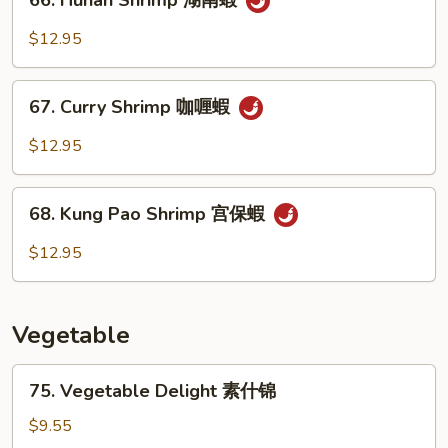
Sauce
Hunan
豆
Shrimp
$12.95
豉
湖
蝦
南
67.
蝦
67. Curry Shrimp 咖喱蝦
Curry
Shrimp
$12.95
咖
喱
68.
蝦
68. Kung Pao Shrimp 宫保蝦
Kung
Pao
$12.95
Shrimp
宫
保
Vegetable
蝦
75.
75. Vegetable Delight 素什锦
Vegetable
Delight
$9.55
素