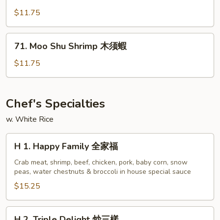
雞
Shu
$11.75
Pork
木
71.
71. Moo Shu Shrimp 木须蝦
须
Moo
肉
Shu
$11.75
Shrimp
木
须
Chef's Specialties
蝦
w. White Rice
H
H 1. Happy Family 全家福
1.
Happy
Crab meat, shrimp, beef, chicken, pork, baby corn, snow
peas, water chestnuts & broccoli in house special sauce
Family
全
$15.25
家
福
H
H 2. Triple Delight 炒三樣