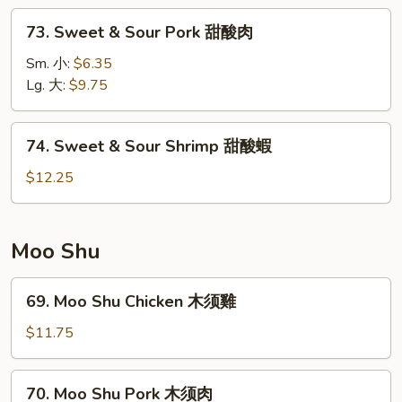
甜
73.
73. Sweet & Sour Pork 甜酸肉
酸
Sweet
雞
&
Sm. 小:
$6.35
Sour
Lg. 大:
$9.75
Pork
甜
74.
74. Sweet & Sour Shrimp 甜酸蝦
酸
Sweet
肉
&
$12.25
Sour
Shrimp
甜
Moo Shu
酸
蝦
69.
69. Moo Shu Chicken 木须雞
Moo
Shu
$11.75
Chicken
木
70.
70. Moo Shu Pork 木须肉
须
Moo