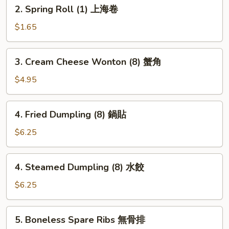
2.
2. Spring Roll (1) 上海卷
(1)
Spring
春
Roll
$1.65
卷
(1)
上
3.
3. Cream Cheese Wonton (8) 蟹角
海
Cream
卷
Cheese
$4.95
Wonton
(8)
4.
4. Fried Dumpling (8) 鍋貼
蟹
Fried
角
Dumpling
$6.25
(8)
鍋
4.
4. Steamed Dumpling (8) 水餃
貼
Steamed
Dumpling
$6.25
(8)
水
5.
5. Boneless Spare Ribs 無骨排
餃
Boneless