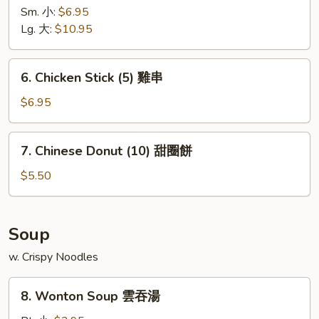
Spare
Sm. 小:
$6.95
Ribs
Lg. 大:
$10.95
無
骨
6.
6. Chicken Stick (5) 雞串
排
Chicken
Stick
$6.95
(5)
雞
7.
7. Chinese Donut (10) 甜圈餅
串
Chinese
Donut
$5.50
(10)
甜
圈
Soup
餅
w. Crispy Noodles
8.
8. Wonton Soup 雲吞湯
Wonton