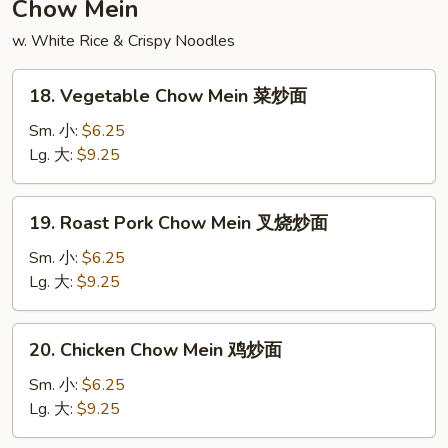
Chow Mein
飯
w. White Rice & Crispy Noodles
18.
18. Vegetable Chow Mein 菜炒面
Vegetable
Chow
Sm. 小:
$6.25
Mein
Lg. 大:
$9.25
菜
炒
19.
19. Roast Pork Chow Mein 叉烧炒面
面
Roast
Pork
Sm. 小:
$6.25
Chow
Lg. 大:
$9.25
Mein
叉
20.
20. Chicken Chow Mein 鸡炒面
烧
Chicken
炒
Chow
Sm. 小:
$6.25
面
Mein
Lg. 大:
$9.25
鸡