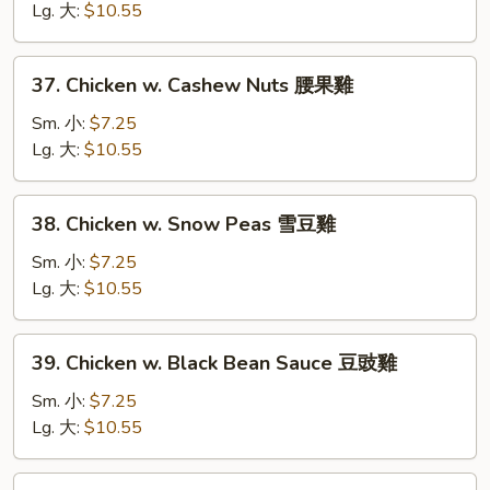
片
Mixed
Lg. 大:
$10.55
Vegetables
什
37.
37. Chicken w. Cashew Nuts 腰果雞
菜
Chicken
雞
w.
Sm. 小:
$7.25
Cashew
Lg. 大:
$10.55
Nuts
腰
38.
38. Chicken w. Snow Peas 雪豆雞
果
Chicken
雞
w.
Sm. 小:
$7.25
Snow
Lg. 大:
$10.55
Peas
雪
39.
39. Chicken w. Black Bean Sauce 豆豉雞
豆
Chicken
雞
w.
Sm. 小:
$7.25
Black
Lg. 大:
$10.55
Bean
Sauce
40.