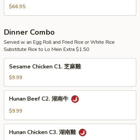
人
$66.95
家
庭
晚
Dinner Combo
餐
Served w. an Egg Roll and Fried Rice or White Rice
Substitute Rice to Lo Mein Extra $1.50
Sesame
Sesame Chicken C1. 芝麻雞
Chicken
C1.
$9.99
芝
麻
Hunan
Hunan Beef C2. 湖南牛
雞
Beef
C2.
$9.99
湖
南
Hunan
牛
Hunan Chicken C3. 湖南雞
Chicken