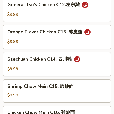
General
General Tso's Chicken C12.左宗雞
雪
Tso's
豆
Chicken
$9.99
雞
C12.
左
Orange
宗
Orange Flavor Chicken C13. 陈皮雞
Flavor
雞
Chicken
$9.99
C13.
陈
Szechuan
皮
Szechuan Chicken C14. 四川雞
Chicken
雞
C14.
$9.99
四
川
Shrimp
雞
Shrimp Chow Mein C15. 蝦炒面
Chow
Mein
$9.99
C15.
蝦
Chicken
Chicken Chow Mein C16. 雞炒面
炒