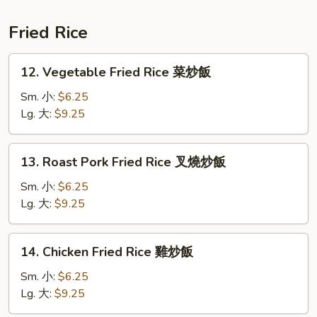
酸
辣
Fried Rice
湯
12.
12. Vegetable Fried Rice 菜炒飯
Vegetable
Fried
Sm. 小:
$6.25
Rice
Lg. 大:
$9.25
菜
炒
13.
13. Roast Pork Fried Rice 叉燒炒飯
飯
Roast
Pork
Sm. 小:
$6.25
Fried
Lg. 大:
$9.25
Rice
叉
14.
14. Chicken Fried Rice 雞炒飯
燒
Chicken
炒
Fried
Sm. 小:
$6.25
飯
Rice
Lg. 大:
$9.25
雞