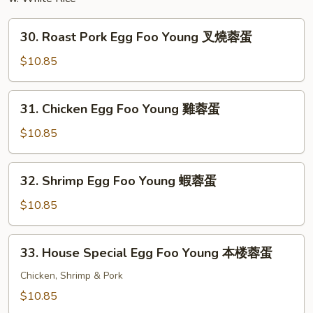
30.
30. Roast Pork Egg Foo Young 叉燒蓉蛋
Roast
Pork
$10.85
Egg
Foo
31.
31. Chicken Egg Foo Young 雞蓉蛋
Young
Chicken
叉
Egg
$10.85
燒
Foo
蓉
Young
32.
蛋
32. Shrimp Egg Foo Young 蝦蓉蛋
雞
Shrimp
蓉
Egg
$10.85
蛋
Foo
Young
33.
33. House Special Egg Foo Young 本楼蓉蛋
蝦
House
蓉
Special
Chicken, Shrimp & Pork
蛋
Egg
$10.85
Foo