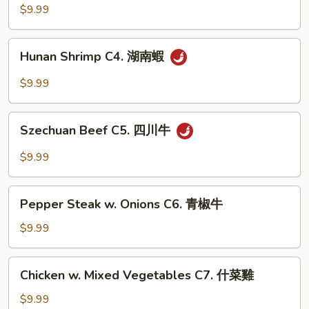
C3.
$9.99
湖
南
Hunan
雞
Hunan Shrimp C4. 湖南蝦
Shrimp
C4.
$9.99
湖
南
Szechuan
蝦
Szechuan Beef C5. 四川牛
Beef
C5.
$9.99
四
川
Pepper
牛
Pepper Steak w. Onions C6. 青椒牛
Steak
w.
$9.99
Onions
C6.
Chicken
Chicken w. Mixed Vegetables C7. 什菜雞
青
w.
椒
Mixed
$9.99