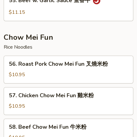
55. Beef w. Garlic Sauce 鱼香牛
Beef
w.
$11.15
Garlic
Sauce
鱼
Chow Mei Fun
香
牛
Rice Noodles
56.
56. Roast Pork Chow Mei Fun 叉燒米粉
Roast
Pork
$10.95
Chow
Mei
57.
57. Chicken Chow Mei Fun 雞米粉
Fun
Chicken
叉
Chow
$10.95
燒
Mei
米
Fun
58.
粉
58. Beef Chow Mei Fun 牛米粉
雞
Beef
米
Chow