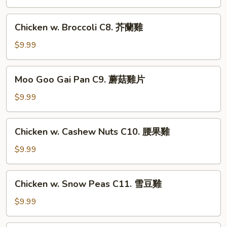
牛
Vegetables
C7.
Chicken
Chicken w. Broccoli C8. 芥蘭雞
什
w.
菜
Broccoli
$9.99
雞
C8.
芥
Moo
Moo Goo Gai Pan C9. 蘑菇雞片
蘭
Goo
雞
Gai
$9.99
Pan
C9.
Chicken
Chicken w. Cashew Nuts C10. 腰果雞
蘑
w.
菇
Cashew
$9.99
雞
Nuts
片
C10.
Chicken
Chicken w. Snow Peas C11. 雪豆雞
腰
w.
果
Snow
$9.99
雞
Peas
C11.