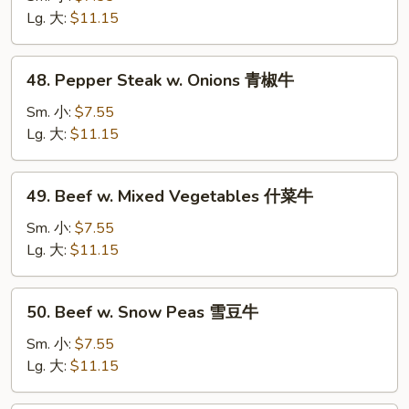
Broccoli
Lg. 大:
$11.15
芥
蘭
48.
48. Pepper Steak w. Onions 青椒牛
牛
Pepper
Steak
Sm. 小:
$7.55
w.
Lg. 大:
$11.15
Onions
青
49.
49. Beef w. Mixed Vegetables 什菜牛
椒
Beef
牛
w.
Sm. 小:
$7.55
Mixed
Lg. 大:
$11.15
Vegetables
什
50.
50. Beef w. Snow Peas 雪豆牛
菜
Beef
牛
w.
Sm. 小:
$7.55
Snow
Lg. 大:
$11.15
Peas
雪