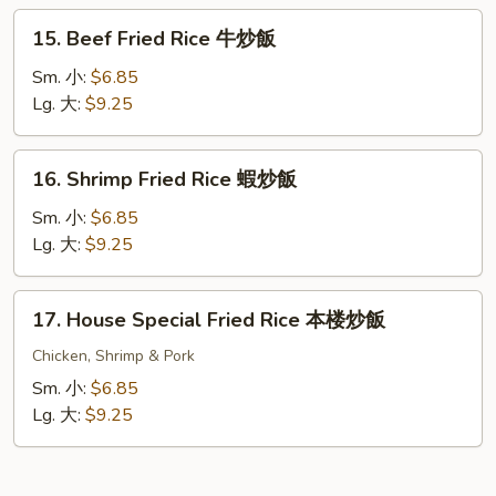
炒
15.
15. Beef Fried Rice 牛炒飯
飯
Beef
Fried
Sm. 小:
$6.85
Rice
Lg. 大:
$9.25
牛
炒
16.
16. Shrimp Fried Rice 蝦炒飯
飯
Shrimp
Fried
Sm. 小:
$6.85
Rice
Lg. 大:
$9.25
蝦
炒
17.
17. House Special Fried Rice 本楼炒飯
飯
House
Special
Chicken, Shrimp & Pork
Fried
Sm. 小:
$6.85
Rice
Lg. 大:
$9.25
本
楼
炒