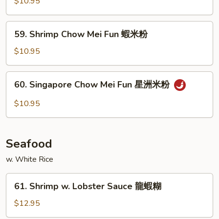
$10.95
粉
Mei
Fun
59.
59. Shrimp Chow Mei Fun 蝦米粉
牛
Shrimp
米
Chow
$10.95
粉
Mei
Fun
60.
60. Singapore Chow Mei Fun 星洲米粉
蝦
Singapore
米
Chow
$10.95
粉
Mei
Fun
星
Seafood
洲
米
w. White Rice
粉
61.
61. Shrimp w. Lobster Sauce 龍蝦糊
Shrimp
w.
$12.95
Lobster