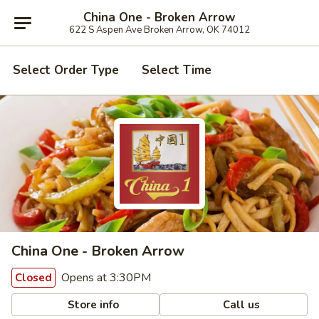
China One - Broken Arrow
622 S Aspen Ave Broken Arrow, OK 74012
Select Order Type
Select Time
China One - Broken Arrow
Opens at 3:30PM
Closed
Store info
Call us