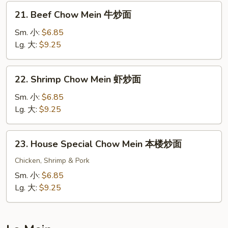
炒
21.
21. Beef Chow Mein 牛炒面
面
Beef
Chow
Sm. 小:
$6.85
Mein
Lg. 大:
$9.25
牛
炒
22.
22. Shrimp Chow Mein 虾炒面
面
Shrimp
Chow
Sm. 小:
$6.85
Mein
Lg. 大:
$9.25
虾
炒
23.
23. House Special Chow Mein 本楼炒面
面
House
Special
Chicken, Shrimp & Pork
Chow
Sm. 小:
$6.85
Mein
Lg. 大:
$9.25
本
楼
炒