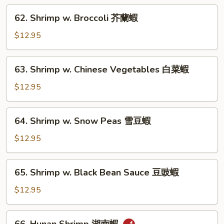
Sauce
62.
62. Shrimp w. Broccoli 芥蘭蝦
龍
Shrimp
蝦
w.
$12.95
糊
Broccoli
芥
63.
63. Shrimp w. Chinese Vegetables 白菜蝦
蘭
Shrimp
蝦
w.
$12.95
Chinese
Vegetables
64.
64. Shrimp w. Snow Peas 雪豆蝦
白
Shrimp
菜
w.
$12.95
蝦
Snow
Peas
65.
65. Shrimp w. Black Bean Sauce 豆豉蝦
雪
Shrimp
豆
w.
$12.95
蝦
Black
Bean
66.
66. Hunan Shrimp 湖南蝦