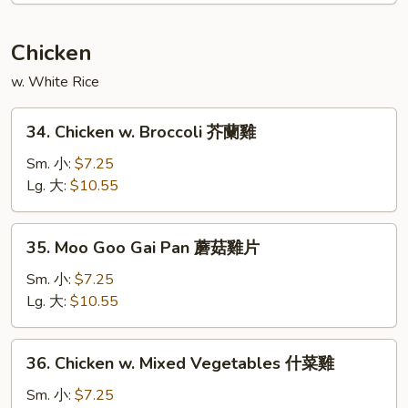
Young
本
Chicken
楼
w. White Rice
蓉
蛋
34.
34. Chicken w. Broccoli 芥蘭雞
Chicken
w.
Sm. 小:
$7.25
Broccoli
Lg. 大:
$10.55
芥
蘭
35.
35. Moo Goo Gai Pan 蘑菇雞片
雞
Moo
Goo
Sm. 小:
$7.25
Gai
Lg. 大:
$10.55
Pan
蘑
36.
36. Chicken w. Mixed Vegetables 什菜雞
菇
Chicken
雞
w.
Sm. 小:
$7.25