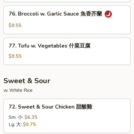
什
76.
76. Broccoli w. Garlic Sauce 魚香芥蘭
锦
Broccoli
w.
$9.55
Garlic
Sauce
77.
魚
77. Tofu w. Vegetables 什菜豆腐
Tofu
香
w.
$9.55
芥
Vegetables
蘭
什
菜
Sweet & Sour
豆
w. White Rice
腐
72.
72. Sweet & Sour Chicken 甜酸雞
Sweet
&
Sm. 小:
$6.35
Sour
Lg. 大:
$9.75
Chicken