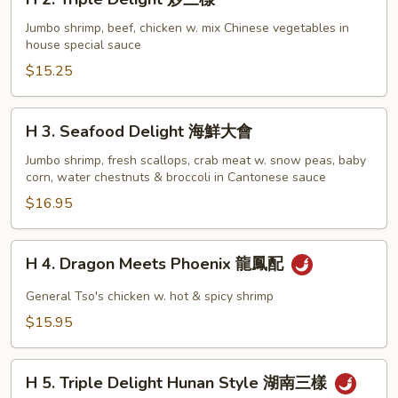
2.
Triple
Jumbo shrimp, beef, chicken w. mix Chinese vegetables in
house special sauce
Delight
炒
$15.25
三
樣
H
H 3. Seafood Delight 海鮮大會
3.
Seafood
Jumbo shrimp, fresh scallops, crab meat w. snow peas, baby
corn, water chestnuts & broccoli in Cantonese sauce
Delight
海
$16.95
鮮
大
H
H 4. Dragon Meets Phoenix 龍鳳配
會
4.
Dragon
General Tso's chicken w. hot & spicy shrimp
Meets
$15.95
Phoenix
龍
H
鳳
H 5. Triple Delight Hunan Style 湖南三樣
5.