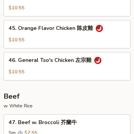
雞
Chicken
$10.55
芝
麻
45.
45. Orange Flavor Chicken 陈皮雞
雞
Orange
Flavor
$10.55
Chicken
陈
46.
皮
46. General Tso's Chicken 左宗雞
General
雞
Tso's
$10.55
Chicken
左
宗
Beef
雞
w. White Rice
47.
47. Beef w. Broccoli 芥蘭牛
Beef
w.
Sm. 小:
$7.55