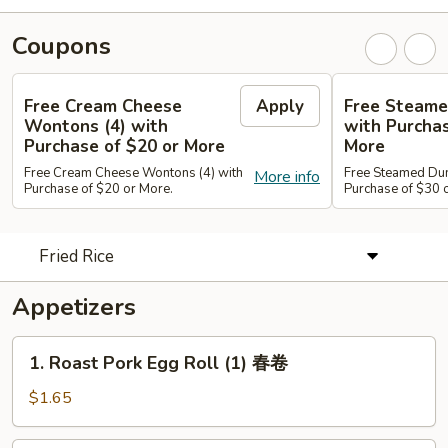
Coupons
Free Cream Cheese
Apply
Free Steame
Wontons (4) with
with Purchas
Purchase of $20 or More
More
Free Cream Cheese Wontons (4) with
Free Steamed Du
More info
Purchase of $20 or More.
Purchase of $30 
Fried Rice
Appetizers
1.
1. Roast Pork Egg Roll (1) 春卷
Roast
Pork
$1.65
Egg
Roll