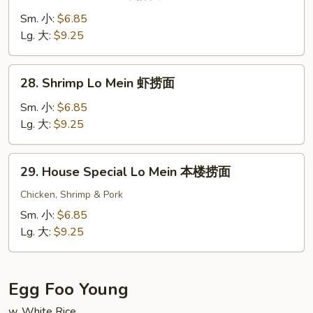
Beef
Lo
Sm. 小:
$6.85
Mein
Lg. 大:
$9.25
牛
捞
28.
28. Shrimp Lo Mein 虾捞面
面
Shrimp
Lo
Sm. 小:
$6.85
Mein
Lg. 大:
$9.25
虾
捞
29.
29. House Special Lo Mein 本楼捞面
面
House
Special
Chicken, Shrimp & Pork
Lo
Sm. 小:
$6.85
Mein
Lg. 大:
$9.25
本
楼
捞
Egg Foo Young
面
w. White Rice