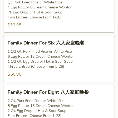
for
Qt. Pork Fried Rice or White Rice
4 Egg Roll or 8 Cream Cheese Wonton
Four
Pt. Egg Drop or Hot & Sour Soup
四
Two Entree (Choose From 1-28)
人
$32.95
家
庭
Family
晚
Family Dinner For Six 六人家庭晚餐
Dinner
餐
For
1 1/2 Qt. Pork Fried Rice or White Rice
6 Egg Roll or 12 Cream Cheese Wonton
Six
1 1/2 Qt. Egg Drop or Hot & Sour Soup
六
Three Entree (Choose From 1-28)
人
$50.95
家
庭
Family
晚
Family Dinner For Eight 八人家庭晚餐
Dinner
餐
For
2 Qt. Pork Fried Rice or White Rice
8 Egg Roll or 16 Cream Cheese Wonton
Eight
2 Qt. Egg Drop or Hot & Sour Soup
八
Four Entree (Choose From 1-28)