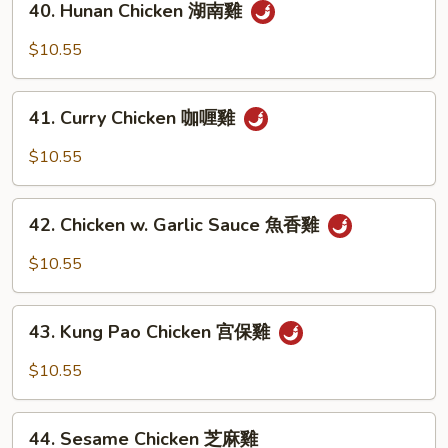
40. Hunan Chicken 湖南雞
豆
Hunan
豉
Chicken
$10.55
雞
湖
南
41.
雞
41. Curry Chicken 咖喱雞
Curry
Chicken
$10.55
咖
喱
42.
雞
42. Chicken w. Garlic Sauce 魚香雞
Chicken
w.
$10.55
Garlic
Sauce
43.
魚
43. Kung Pao Chicken 宫保雞
Kung
香
Pao
$10.55
雞
Chicken
宫
44.
保
44. Sesame Chicken 芝麻雞
Sesame