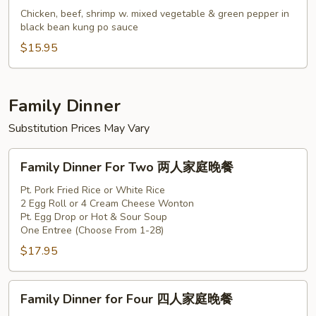
配
Triple
Chicken, beef, shrimp w. mixed vegetable & green pepper in
Delight
black bean kung po sauce
Hunan
$15.95
Style
湖
南
Family Dinner
三
Substitution Prices May Vary
樣
Family
Family Dinner For Two 两人家庭晚餐
Dinner
For
Pt. Pork Fried Rice or White Rice
2 Egg Roll or 4 Cream Cheese Wonton
Two
Pt. Egg Drop or Hot & Sour Soup
两
One Entree (Choose From 1-28)
人
$17.95
家
庭
Family
晚
Family Dinner for Four 四人家庭晚餐
Dinner
餐